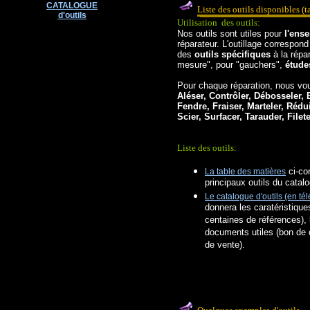
CATALOGUE
Liste des outils disponibles (t
d'outils
Utilisation des outils:
Nos outils sont utiles pour
l'ens
réparateur. L'outillage correspon
des
outils spécifiques
à la répa
mesure", pour "gauchers",
études
Pour chaque réparation, nous vou
Aléser, Contrôler, Débosseler, E
Fendre, Fraiser, Marteler, Réd
Scier, Surfacer, Tarauder, Filet
Liste des outils:
ci-co
La table des matières
principaux outils du catalo
Le catalogue d'outils (en t
donnera les caratéristique
centaines de références), 
documents utiles (bon de
de vente).