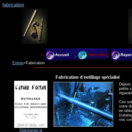
fabrication
Entree
>Fabrication
Fabrication d'outillage spécialisé
Depuis 
petite 
réparat
Ces out
votre d
en télé
(catalo
vos co
Télécharger le